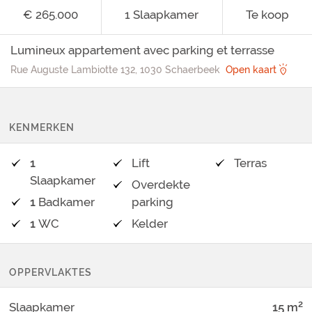
€ 265.000
1
Slaapkamer
Te koop
Lumineux appartement avec parking et terrasse
Rue Auguste Lambiotte 132, 1030 Schaerbeek
Open kaart
KENMERKEN
1
Lift
Terras
Slaapkamer
Overdekte
1
Badkamer
parking
1
WC
Kelder
OPPERVLAKTES
2
Slaapkamer
15
m