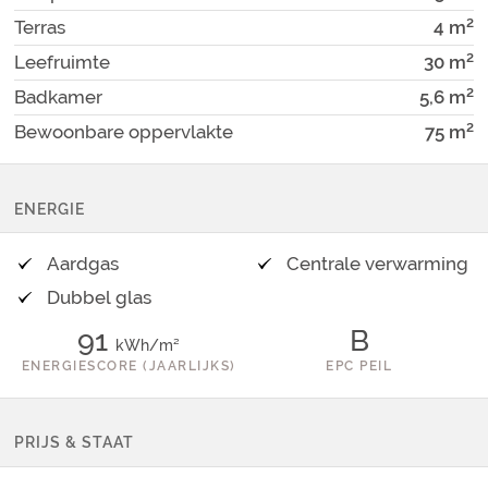
2
Terras
4
m
2
Leefruimte
30
m
2
Badkamer
5,6
m
2
Bewoonbare oppervlakte
75
m
ENERGIE
Aardgas
Centrale verwarming
Dubbel glas
91
B
kWh/m²
ENERGIESCORE (JAARLIJKS)
EPC PEIL
PRIJS & STAAT