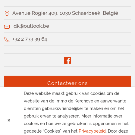
Avenue Rogier 409, 1030 Schaerbeek, België
idk@outlook.be
+32 2 733 39 64
Contacteer ons
Deze website maakt gebruik van cookies om de
website van de Immo de Kerchove en aanverwante
diensten gebruiksvriendelijker te maken en om het
gebruik ervan te analyseren. Meer informatie over
×
Privacybeleid
·
Gebruiksvoorwaarden
·
cookies en hoe we ze gebruiken is opgenomen in het
BIV - Deontologische regels
gedeelte “Cookies” van het
Privacybeleid
. Door deze
IPI : 507639 TVA: BE 0840 811 737