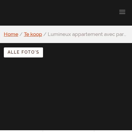
Home
/
Te koop
/
Lumineux appartement avec parking et terrasse
ALLE FOTO'S