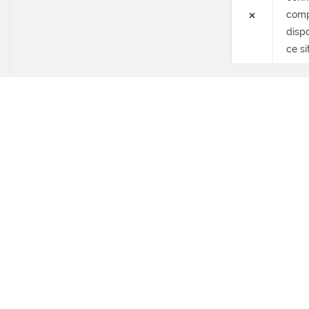
×
compl
dispo
ce si
A