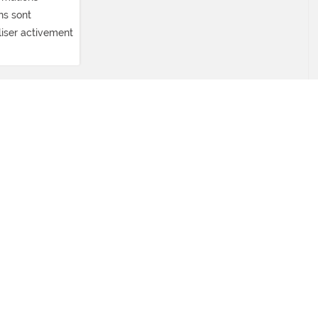
ns sont
iliser activement
r