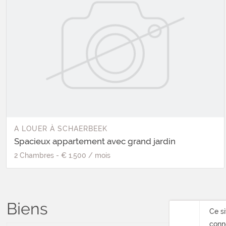
A LOUER
À
SCHAERBEEK
Spacieux appartement avec grand jardin
2
Chambres
-
€ 1.500
/
mois
Biens
Ce si
conne