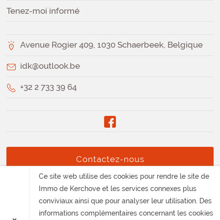
Tenez-moi informé
Avenue Rogier 409, 1030 Schaerbeek, Belgique
idk@outlook.be
+32 2 733 39 64
Contactez-nous
Ce site web utilise des cookies pour rendre le site de
Immo de Kerchove et les services connexes plus
conviviaux ainsi que pour analyser leur utilisation. Des
informations complémentaires concernant les cookies
Vie Privée
×
·
Conditions Générales d’Utilisation
·